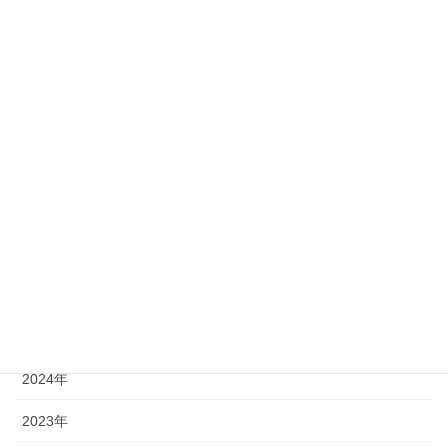
大島紬
持ち込みリメイク
留袖ドレス
着物ドレス
長財布ポーチ
年別アーカイブ
2026年
2025年
2024年
2023年