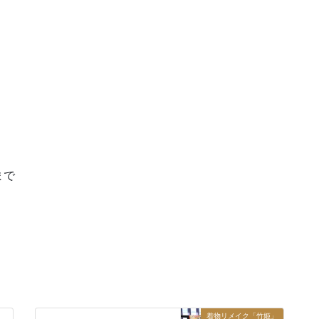
まで
着物リメイク「竹姫」