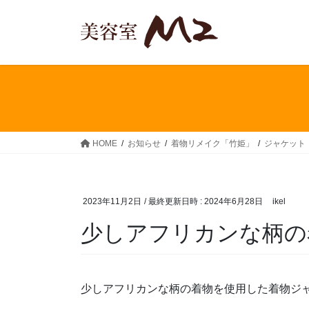
コ
ナ
ン
ビ
テ
ゲ
ン
ー
ツ
シ
へ
ョ
ス
ン
キ
に
ッ
移
HOME
お知らせ
着物リメイク「竹姫」
ジャケット
プ
動
2023年11月2日
/ 最終更新日時 :
2024年6月28日
ikel
少しアフリカンな柄の
少しアフリカンな柄の着物を使用した着物ジ