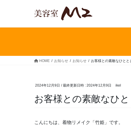
コ
ナ
ン
ビ
テ
ゲ
ン
ー
ツ
シ
へ
ョ
ス
ン
キ
に
ッ
移
HOME
お知らせ
お知らせ
お客様との素敵なひとと
プ
動
2024年12月9日
/ 最終更新日時 :
2024年12月9日
ikel
お客様との素敵なひと
こんにちは、着物リメイク「竹姫」です。